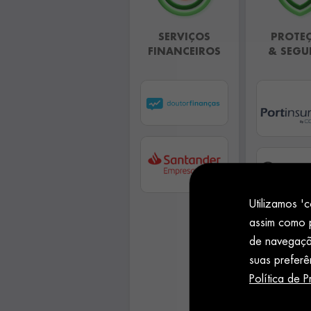
SERVIÇOS
PROTE
FINANCEIROS
& SEGU
Utilizamos '
assim como p
de navegação
suas preferê
Política de P