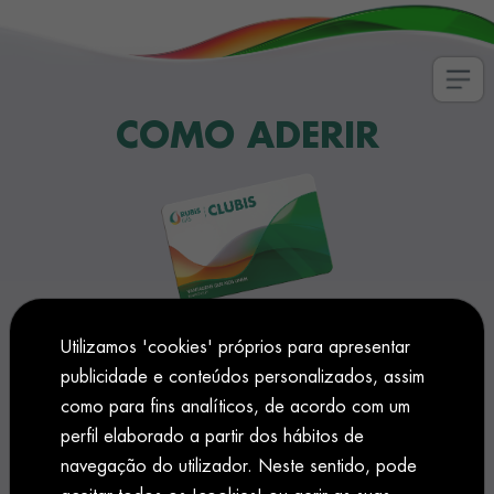
PARCEIROS CLUBIS
COMO ADERIR
COMO ADERIR
Login
CLUBIS
Utilizamos 'cookies' próprios para apresentar
publicidade e conteúdos personalizados, assim
Tenho cartão
REGISTAR CARTÃO
como para fins analíticos, de acordo com um
perfil elaborado a partir dos hábitos de
navegação do utilizador. Neste sentido, pode
Não tenho cartão